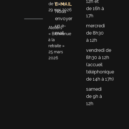
12h et
de Voirie
E-MAIL
de 16h à
29 mai 2026
Nous
17h
envoyer
un e-
mercredi
Ateliers
mail
de 8h30
« Bienvenue
à la
à 12h
retraite »
vendredi de
25 mars
8h30 à 12h
2026
(accueil
téléphonique
de 14h à 17h)
samedi
de 9h à
12h