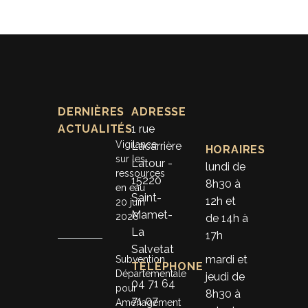
DERNIÈRES
ADRESSE
ACTUALITÉS
1 rue
Vigilance
Lacarrière
HORAIRES
sur les
Latour -
lundi de
ressources
15220
8h30 à
en eau
Saint-
12h et
20 juin
Mamet-
2026
de 14h à
La
17h
Salvetat
mardi et
Subvention
TÉLÉPHONE
Départementale
jeudi de
04 71 64
pour
8h30 à
71 07
Aménagement