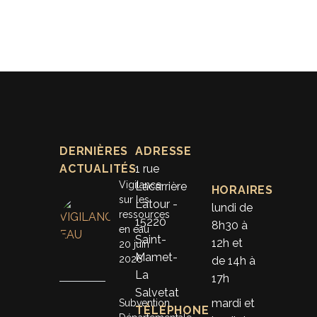
DERNIÈRES
ADRESSE
ACTUALITÉS
1 rue
Vigilance
Lacarrière
HORAIRES
sur les
Latour -
lundi de
ressources
15220
8h30 à
en eau
Saint-
12h et
20 juin
Mamet-
2026
de 14h à
La
17h
Salvetat
mardi et
Subvention
TÉLÉPHONE