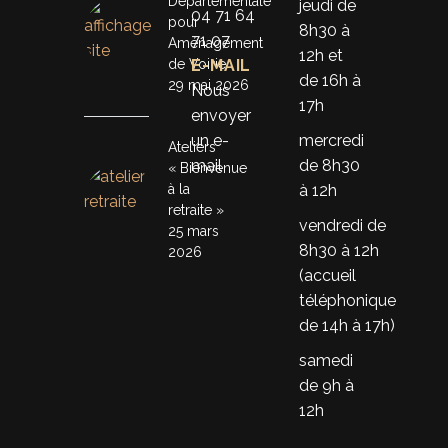
Départementale
jeudi de
04 71 64
pour
8h30 à
71 07
Aménagement
12h et
de Voirie
E-MAIL
de 16h à
29 mai 2026
Nous
17h
envoyer
un e-
mercredi
Ateliers
mail
de 8h30
« Bienvenue
à la
à 12h
retraite »
vendredi de
25 mars
8h30 à 12h
2026
(accueil
téléphonique
de 14h à 17h)
samedi
de 9h à
12h