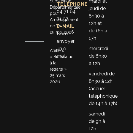
mardi et
Subvention
TÉLÉPHONE
Départementale
jeudi de
04 71 64
pour
8h30 à
71 07
Aménagement
12h et
de Voirie
E-MAIL
de 16h à
29 mai 2026
Nous
17h
envoyer
un e-
mercredi
Ateliers
mail
de 8h30
« Bienvenue
à la
à 12h
retraite »
vendredi de
25 mars
8h30 à 12h
2026
(accueil
téléphonique
de 14h à 17h)
samedi
de 9h à
12h