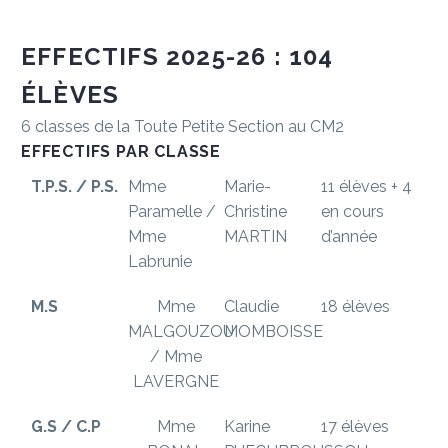
EFFECTIFS
2025-26
:
104
ÉLÈVES
6 classes de la Toute Petite Section au CM2
EFFECTIFS
PAR
CLASSE
T.P.S. / P.S.
Mme
Marie-
11 élèves + 4
Paramelle /
Christine
en cours
Mme
MARTIN
d’année
Labrunie
M.S
Mme
Claudie
18 élèves
MALGOUZOU
MOMBOISSE
/ Mme
LAVERGNE
G.S / C.P
Mme
Karine
17 élèves