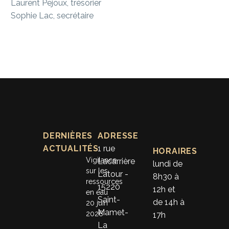
Laurent Pejoux, trésorier
Sophie Lac, secrétaire
DERNIÈRES
ADRESSE
ACTUALITÉS
1 rue
HORAIRES
Vigilance
Lacarrière
lundi de
sur les
Latour -
8h30 à
ressources
15220
12h et
en eau
Saint-
de 14h à
20 juin
Mamet-
2026
17h
La