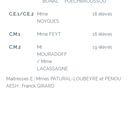
BONAL
PUECHBROUSSOU
C.E.1/C.E.2
Mme
18 élèves
NOYGUES
C.M.1
Mme FEYT
16 élèves
C.M.2
Mr
19 élèves
MOURADOFF
/ Mme
LACASSAGNE
Maîtresses E : Mmes PATURAL-LOUBEYRE et PENOU
AESH : Franck GIRARD