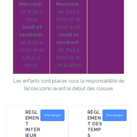
Mercredi :
Mercredi :
de 8h30 à
de 7h15 à
11h30
8h20 et de
Jeudi et
11h20 à 12h
vendredi :
Jeudi et
de 8h30 à
vendredi :
11h30 et de
de 7h15 à
13h30 à
8h20 et de
15h30
17h à 18h30
Les enfants sont placés sous la responsabilité de
l’école 10mn avant le début des classes
RÈGL
RÈGL
Télécharger
Télécharger
EMEN
EMEN
T
T DES
INTÉR
TEMP
IEUR
S