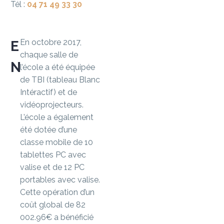
Tél :
04 71 49 33 30
En octobre 2017,
EQUIPEMENT
chaque salle de
NUMÉRIQUE
l’école a été équipée
de TBI (tableau Blanc
Intéractif) et de
vidéoprojecteurs.
L’école a également
été dotée d’une
classe mobile de 10
tablettes PC avec
valise et de 12 PC
portables avec valise.
Cette opération d’un
coût global de 82
002.96€ a bénéficié