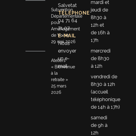
mardi et
Salvetat
jeudi de
Subvention
TÉLÉPHONE
Départementale
8h30 à
04 71 64
pour
12h et
71 07
Aménagement
de 16h à
de Voirie
E-MAIL
17h
29 mai 2026
Nous
envoyer
mercredi
un e-
de 8h30
Ateliers
mail
à 12h
« Bienvenue
à la
vendredi de
retraite »
8h30 à 12h
25 mars
(accueil
2026
téléphonique
de 14h à 17h)
samedi
de 9h à
12h